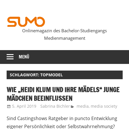
Zum
Inhalt
springen
Onlinemagazin des Bachelor-Studiengangs
SUMOmag
Medienmanagement
MENÜ
SCHLAGWORT:
TOPMODEL
WIE „HEIDI KLUM UND IHRE MÄDELS“ JUNGE
MÄDCHEN BEEINFLUSSEN
5. April 2019
Sabrina Bichler
media
,
media society
Sind Castingshows Ratgeber in puncto Entwicklung
eigener Persönlichkeit oder Selbstwahrnehmung?