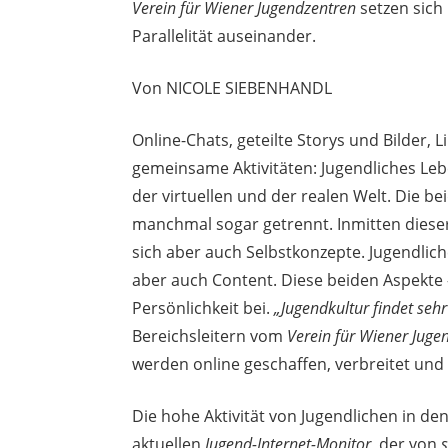
Verein für Wiener Jugendzentren
setzen sich
Parallelität auseinander.
Von NICOLE SIEBENHANDL
Online-Chats, geteilte Storys und Bilder,
gemeinsame Aktivitäten: Jugendliches Le
der virtuellen und der realen Welt. Die b
manchmal sogar getrennt. Inmitten dieser
sich aber auch Selbstkonzepte. Jugendlich
aber auch Content. Diese beiden Aspekte 
Persönlichkeit bei.
„Jugendkultur findet sehr 
Bereichsleitern vom
Verein für Wiener Juge
werden online geschaffen, verbreitet un
Die hohe Aktivität von Jugendlichen in de
aktuellen
Jugend-Internet-Monitor
, der von
s