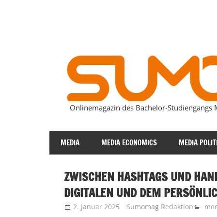
Zum
Inhalt
springen
Onlinemagazin des Bachelor-Studiengang
SUMOmag
MEDIA
MEDIA ECONOMICS
MEDIA POLIT
ZWISCHEN HASHTAGS UND HAND
DIGITALEN UND DEM PERSÖNLI
2. Januar 2025
Sumomag Redaktion
med