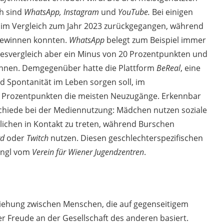
ch sind
WhatsApp, Instagram
und
YouTube.
Bei einigen
n im Vergleich zum Jahr 2023 zurückgegangen, während
gewinnen konnten.
WhatsApp
belegt zum Beispiel immer
hresvergleich aber ein Minus von 20 Prozentpunkten und
innen. Demgegenüber hatte die Plattform
BeReal
, eine
nd Spontanität im Leben sorgen soll, im
3 Prozentpunkten die meisten Neuzugänge. Erkennbar
schiede bei der Mediennutzung: Mädchen nutzen soziale
lichen in Kontakt zu treten, während Burschen
rd
oder
Twitch
nutzen. Diesen geschlechterspezifischen
angl vom
Verein für Wiener Jugendzentren
.
ziehung zwischen Menschen, die auf gegenseitigem
r Freude an der Gesellschaft des anderen basiert.