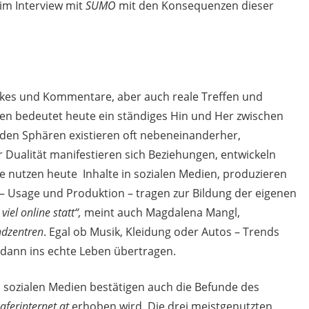
 im Interview mit
SUMO
mit den Konsequenzen dieser
 Likes und Kommentare, aber auch reale Treffen und
ben bedeutet heute ein ständiges Hin und Her zwischen
eiden Sphären existieren oft nebeneinanderher,
 Dualität manifestieren sich Beziehungen, entwickeln
e nutzen heute Inhalte in sozialen Medien, produzieren
– Usage und Produktion – tragen zur Bildung der eigenen
viel online statt“,
meint auch Magdalena Mangl,
ndzentren
. Egal ob Musik, Kleidung oder Autos – Trends
d dann ins echte Leben übertragen.
n sozialen Medien bestätigen auch die Befunde des
aferinternet.at
erhoben wird. Die drei meistgenutzten