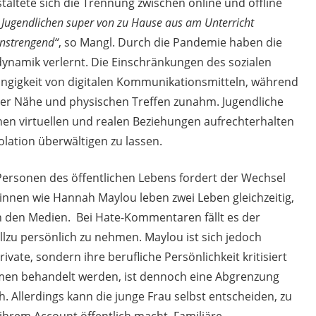
staltete sich die Trennung zwischen online und offline
 Jugendlichen super von zu Hause aus am Unterricht
anstrengend“
, so Mangl. Durch die Pandemie haben die
ynamik verlernt. Die Einschränkungen des sozialen
ängigkeit von digitalen Kommunikationsmitteln, während
cher Nähe und physischen Treffen zunahm. Jugendliche
chen virtuellen und realen Beziehungen aufrechterhalten
solation überwältigen zu lassen.
Personen des öffentlichen Lebens fordert der Wechsel
*innen wie Hannah Maylou leben zwei Leben gleichzeitig,
in den Medien. Bei Hate-Kommentaren fällt es der
llzu persönlich zu nehmen. Maylou ist sich jedoch
rivate, sondern ihre berufliche Persönlichkeit kritisiert
hemen behandelt werden, ist dennoch eine Abgrenzung
h. Allerdings kann die junge Frau selbst entscheiden, zu
ihrem Account öffentlich macht. Familiäre