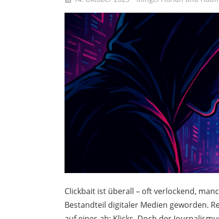
Clickbait ist überall – oft verlockend, man
Bestandteil digitaler Medien geworden. Re
auf eines ab: Klicks. Doch der Journalis