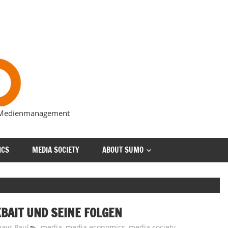
s Medienmanagement
ICS
MEDIA SOCIETY
ABOUT SUMO
KBAIT UND SEINE FOLGEN
ayr Paul
media
,
media economics
,
media society