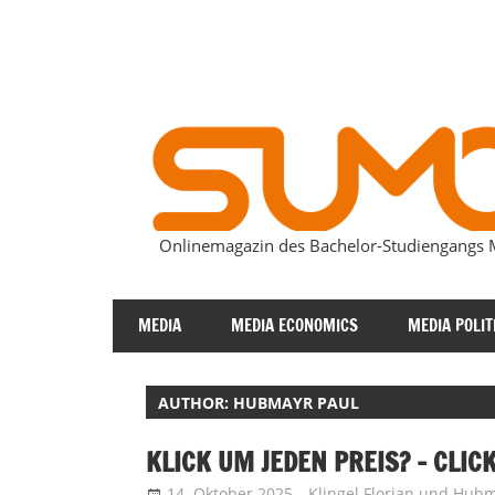
Zum
Inhalt
springen
Onlinemagazin des Bachelor-Studiengang
SUMOmag
MEDIA
MEDIA ECONOMICS
MEDIA POLIT
AUTHOR: HUBMAYR PAUL
KLICK UM JEDEN PREIS? – CLIC
14. Oktober 2025
Klingel Florian
und
Hubm