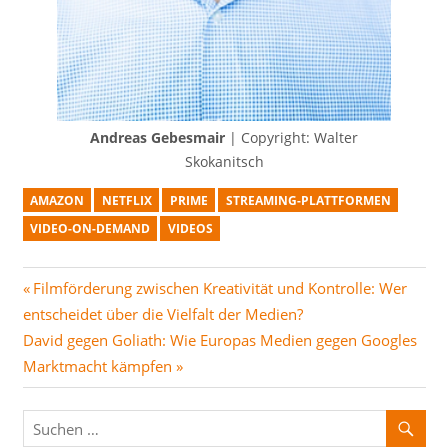
Andreas Gebesmair
| Copyright: Walter
Skokanitsch
AMAZON
NETFLIX
PRIME
STREAMING-PLATTFORMEN
VIDEO-ON-DEMAND
VIDEOS
Beitragsnavigation
Vorheriger
Filmförderung zwischen Kreativität und Kontrolle: Wer
Beitrag:
entscheidet über die Vielfalt der Medien?
Nächster
David gegen Goliath: Wie Europas Medien gegen Googles
Beitrag:
Marktmacht kämpfen