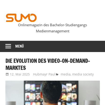
Zum
Inhalt
springen
Onlinemagazin des Bachelor-Studiengangs
SUMOmag
Medienmanagement
MENÜ
DIE EVOLUTION DES VIDEO-ON-DEMAND-
MARKTES
12. Mai 2025
Hubmayr Paul
media
,
media society