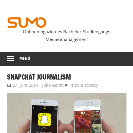
Zum
Inhalt
springen
Onlinemagazin des Bachelor-Studiengangs
SUMOmag
Medienmanagement
MENÜ
SNAPCHAT JOURNALISM
27. Juni 2016
Julia Gerstl
media society