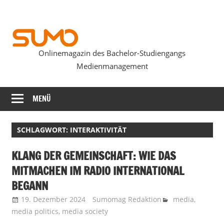
Zum
Inhalt
springen
Onlinemagazin des Bachelor-Studiengangs
SUMOmag
Medienmanagement
MENÜ
SCHLAGWORT:
INTERAKTIVITÄT
KLANG DER GEMEINSCHAFT: WIE DAS
MITMACHEN IM RADIO INTERNATIONAL
BEGANN
19. Dezember 2024
Sumomag Redaktion
media
,
media politics
,
media society