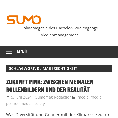
Zum
Inhalt
springen
Onlinemagazin des Bachelor-Studiengangs
SUMOmag
Medienmanagement
MENÜ
SCHLAGWORT:
KLIMAGERECHTIGKEIT
ZUKUNFT PINK: ZWISCHEN MEDIALEN
ROLLENBILDERN UND DER REALITÄT
5. Juni 2024
Sumomag Redaktion
media
,
media
politics
,
media society
Was Diversität und Gender mit der Klimakrise zu tun