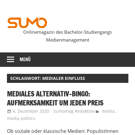
Zum
Inhalt
springen
Onlinemagazin des Bachelor-Studiengangs
SUMOmag
Medienmanagement
MENÜ
SCHLAGWORT:
MEDIALER EINFLUSS
MEDIALES ALTERNATIV-BINGO:
AUFMERKSAMKEIT UM JEDEN PREIS
4. Dezember 2020
Sumomag Redaktion
media
,
media politics
Ob soziale oder klassische Medien: PopulistInnen