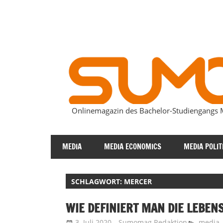
Zum
Inhalt
springen
Onlinemagazin des Bachelor-Studiengang
SUMOmag
MEDIA
MEDIA ECONOMICS
MEDIA POLIT
SCHLAGWORT:
MERCER
WIE DEFINIERT MAN DIE LEBEN
3. Juli 2020
Sumomag Redaktion
media