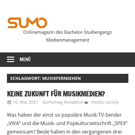
Zum
Inhalt
springen
Onlinemagazin des Bachelor-Studiengangs
SUMOmag
Medienmanagement
MENÜ
SCHLAGWORT:
MUSIKFERNSEHEN
KEINE ZUKUNFT FÜR MUSIKMEDIEN?
10. Mai 2021
Sumomag Redaktion
media society
Was haben der einst so populäre Musik-TV-Sender
„VIVA“ und die Musik- und Popkulturzeitschrift „SPEX“
gemeinsam? Beide haben in den vergangenen drei