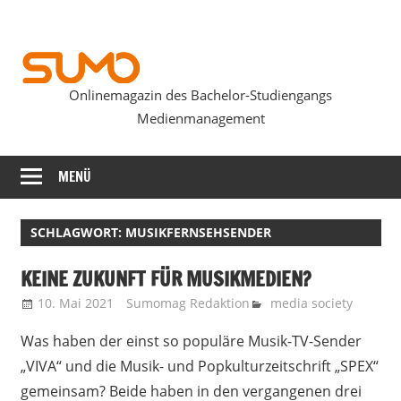
Zum
Inhalt
springen
Onlinemagazin des Bachelor-Studiengangs
SUMOmag
Medienmanagement
MENÜ
SCHLAGWORT:
MUSIKFERNSEHSENDER
KEINE ZUKUNFT FÜR MUSIKMEDIEN?
10. Mai 2021
Sumomag Redaktion
media society
Was haben der einst so populäre Musik-TV-Sender
„VIVA“ und die Musik- und Popkulturzeitschrift „SPEX“
gemeinsam? Beide haben in den vergangenen drei