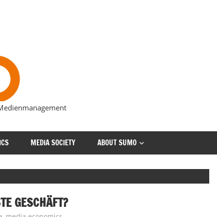
s Medienmanagement
ICS
MEDIA SOCIETY
ABOUT SUMO
STE GESCHÄFT?
a
,
media economics