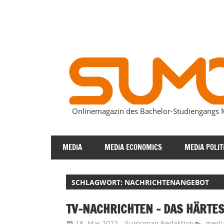
Zum
Inhalt
springen
Onlinemagazin des Bachelor-Studiengang
SUMOmag
MEDIA
MEDIA ECONOMICS
MEDIA POLIT
SCHLAGWORT:
NACHRICHTENANGEBOT
TV-NACHRICHTEN – DAS HÄRTE
18. Mai 2022
Sumomag Redaktion
medi