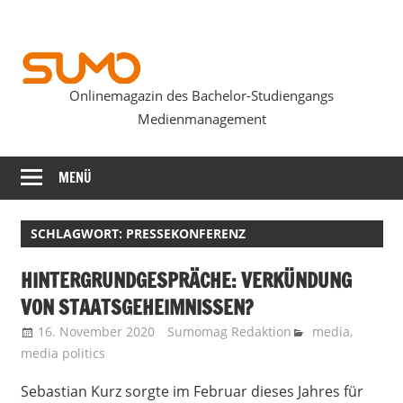
Zum
Inhalt
springen
Onlinemagazin des Bachelor-Studiengangs
SUMOmag
Medienmanagement
MENÜ
SCHLAGWORT:
PRESSEKONFERENZ
HINTERGRUNDGESPRÄCHE: VERKÜNDUNG
VON STAATSGEHEIMNISSEN?
16. November 2020
Sumomag Redaktion
media
,
media politics
Sebastian Kurz sorgte im Februar dieses Jahres für