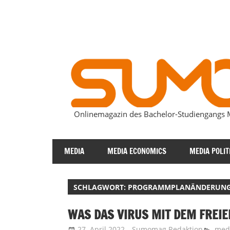
Zum
Inhalt
springen
Onlinemagazin des Bachelor-Studiengang
SUMOmag
MEDIA
MEDIA ECONOMICS
MEDIA POLIT
SCHLAGWORT:
PROGRAMMPLANÄNDERUN
WAS DAS VIRUS MIT DEM FREI
27. April 2022
Sumomag Redaktion
med