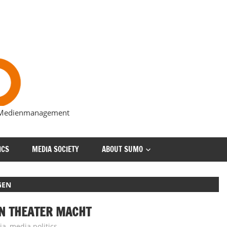
s Medienmanagement
ICS
MEDIA SOCIETY
ABOUT SUMO
GEN
EN THEATER MACHT
ia
,
media politics