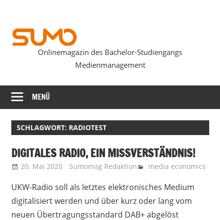
Zum
Inhalt
springen
Onlinemagazin des Bachelor-Studiengangs
SUMOmag
Medienmanagement
MENÜ
SCHLAGWORT:
RADIOTEST
DIGITALES RADIO, EIN MISSVERSTÄNDNIS!
20. Mai 2020
Sumomag Redaktion
media economics
UKW-Radio soll als letztes elektronisches Medium
digitalisiert werden und über kurz oder lang vom
neuen Übertragungsstandard DAB+ abgelöst