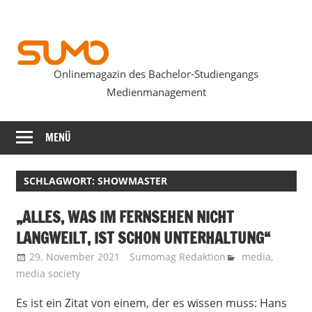
Zum
Inhalt
springen
Onlinemagazin des Bachelor-Studiengangs
SUMOmag
Medienmanagement
MENÜ
SCHLAGWORT:
SHOWMASTER
„ALLES, WAS IM FERNSEHEN NICHT
LANGWEILT, IST SCHON UNTERHALTUNG“
29. November 2021
Sumomag Redaktion
media
,
media society
Es ist ein Zitat von einem, der es wissen muss: Hans