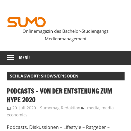
Zum
Inhalt
springen
Onlinemagazin des Bachelor-Studiengangs
SUMOmag
Medienmanagement
MENÜ
SCHLAGWORT:
SHOWS/EPISODEN
PODCASTS – VON DER ENTSTEHUNG ZUM
HYPE 2020
20. Juli 2020
Sumomag Redaktion
media
,
media
economics
Podcasts. Diskussionen – Lifestyle – Ratgeber –