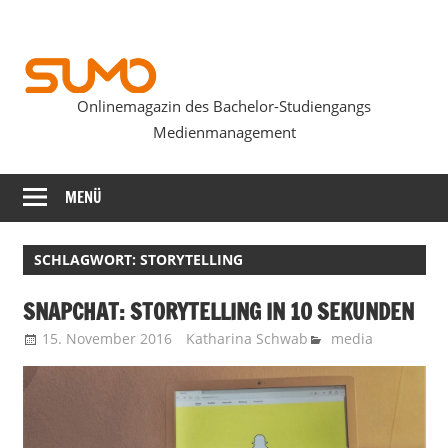
Zum
Inhalt
springen
Onlinemagazin des Bachelor-Studiengangs
SUMOmag
Medienmanagement
MENÜ
SCHLAGWORT:
STORYTELLING
SNAPCHAT: STORYTELLING IN 10 SEKUNDEN
15. November 2016
Katharina Schwab
media