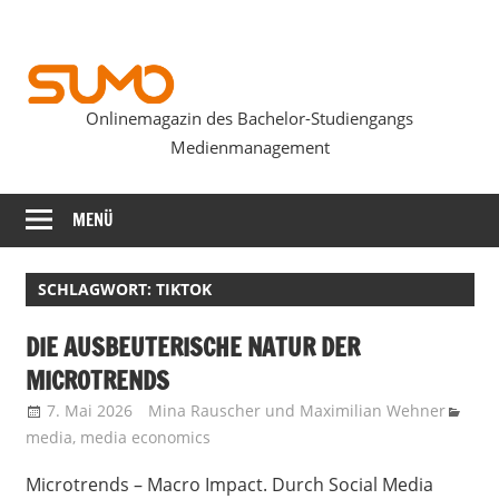
Zum
Inhalt
springen
Onlinemagazin des Bachelor-Studiengangs
SUMOmag
Medienmanagement
MENÜ
SCHLAGWORT:
TIKTOK
DIE AUSBEUTERISCHE NATUR DER
MICROTRENDS
7. Mai 2026
Mina Rauscher
und
Maximilian Wehner
media
,
media economics
Microtrends – Macro Impact. Durch Social Media