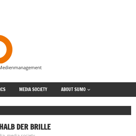
s Medienmanagement
ICS
MEDIA SOCIETY
ABOUT SUMO
ALB DER BRILLE
ia
,
media society