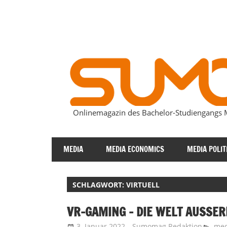
Zum
Inhalt
springen
Onlinemagazin des Bachelor-Studiengang
SUMOmag
MEDIA
MEDIA ECONOMICS
MEDIA POLIT
SCHLAGWORT:
VIRTUELL
VR-GAMING – DIE WELT AUSSERH
3. Januar 2022
Sumomag Redaktion
med