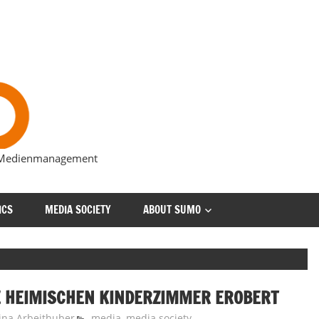
s Medienmanagement
ICS
MEDIA SOCIETY
ABOUT SUMO
IE HEIMISCHEN KINDERZIMMER EROBERT
ina Arbeithuber
media
,
media society