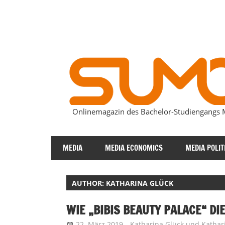
Zum
Inhalt
springen
Onlinemagazin des Bachelor-Studiengang
SUMOmag
MEDIA
MEDIA ECONOMICS
MEDIA POLIT
AUTHOR: KATHARINA GLÜCK
WIE „BIBIS BEAUTY PALACE“ D
22. März 2019
Katharina Glück
und
Kathar