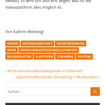
Mexiko). Es wird sich also erst zeigen, was für die
Videoplattform alles möglich ist.
Von Kathrin Weinkogl
MEDIEN
MEDIENLANDSCHAFT
MONETARISIERUNG
MUSIK
MUSIK-VERWERTUNGSGESELLSCHAFTEN
MUSIKINDUSTRIE
PLATTFORM
STREAMING
YOUTUBE
Beitragsnavigation
Vorheriger
Nicht-kommerzielle Videoportale in Österreich
Beitrag:
Nächster
Oppositionelle Gender-Darstellung in Musikvideos
Beitrag: