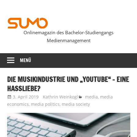
Zum
Inhalt
springen
Onlinemagazin des Bachelor-Studiengangs
SUMOmag
Medienmanagement
MENÜ
DIE MUSIKINDUSTRIE UND „YOUTUBE“ – EINE
HASSLIEBE?
3. April 2019
Kathrin Weinkogl
media
,
media
economics
,
media politics
,
media society