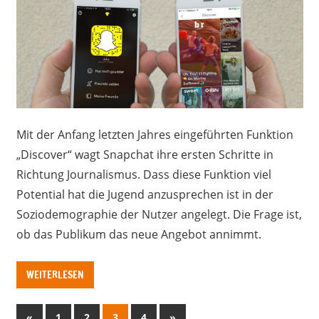
Mit der Anfang letzten Jahres eingeführten Funktion
„Discover“ wagt Snapchat ihre ersten Schritte in
Richtung Journalismus. Dass diese Funktion viel
Potential hat die Jugend anzusprechen ist in der
Soziodemographie der Nutzer angelegt. Die Frage ist,
ob das Publikum das neue Angebot annimmt.
WEITERLESEN
Seitennummerierung
Vorherige
Nächste
«
1
2
3
4
»