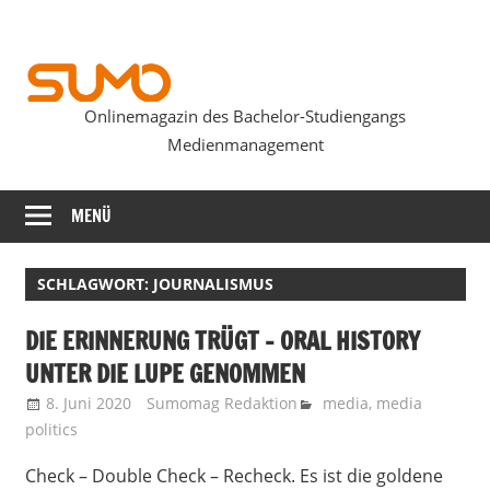
Zum
Inhalt
springen
Onlinemagazin des Bachelor-Studiengangs
SUMOmag
Medienmanagement
MENÜ
SCHLAGWORT:
JOURNALISMUS
DIE ERINNERUNG TRÜGT – ORAL HISTORY
UNTER DIE LUPE GENOMMEN
8. Juni 2020
Sumomag Redaktion
media
,
media
politics
Check – Double Check – Recheck. Es ist die goldene