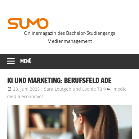
Zum
Inhalt
springen
Onlinemagazin des Bachelor-Studiengangs
SUMOmag
Medienmanagement
MENÜ
KI UND MARKETING: BERUFSFELD ADE
23. Juni 2025
Sara Leutgeb
und
Leonie Türk
media
,
media economics