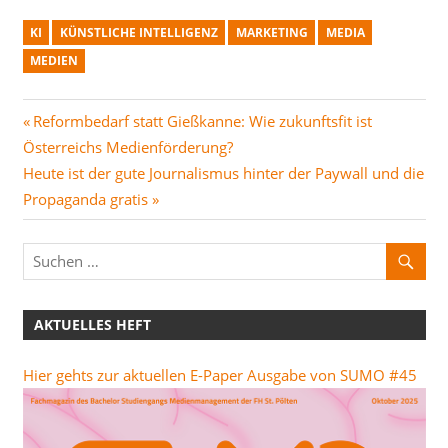
KI
KÜNSTLICHE INTELLIGENZ
MARKETING
MEDIA
MEDIEN
Beitragsnavigation
Vorheriger
Reformbedarf statt Gießkanne: Wie zukunftsfit ist
Beitrag:
Österreichs Medienförderung?
Nächster
Heute ist der gute Journalismus hinter der Paywall und die
Beitrag:
Propaganda gratis
AKTUELLES HEFT
Hier gehts zur aktuellen E-Paper Ausgabe von SUMO #45