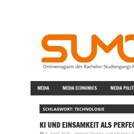
Zum
Inhalt
springen
Onlinemagazin des Bachelor-Studiengang
SUMOmag
MEDIA
MEDIA ECONOMICS
MEDIA POLIT
SCHLAGWORT:
TECHNOLOGIE
KI UND EINSAMKEIT ALS PERFE
8. April 2026
Helene Thoma
und
Johanna 