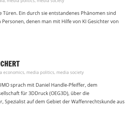
ia
,
media politics
,
media society
neue Türen. Ein durch sie entstandenes Phänomen sind
n Personen, denen man mit Hilfe von KI Gesichter von
ICHERT
a economics
,
media politics
,
media society
UMO sprach mit Daniel Handle-Pfeiffer, dem
ellschaft für 3DDruck (OEG3D), über die
r, Spezialist auf dem Gebiet der Waffenrechtskunde aus