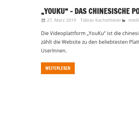
„YOUKU“ – DAS CHINESISCHE P
27. März 2019
Tobias Kachelmeier
medi
Die Videoplattform „YouKu“ ist die chine
zählt die Website zu den beliebtesten Pla
UserInnen.
WEITERLESEN