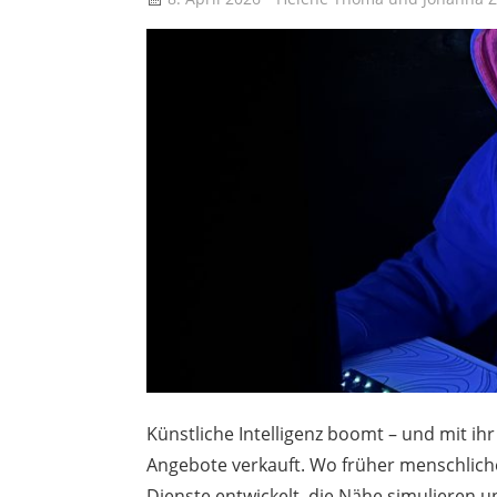
Künstliche Intelligenz boomt – und mit ihr
Angebote verkauft. Wo früher menschlic
Dienste entwickelt, die Nähe simulieren u