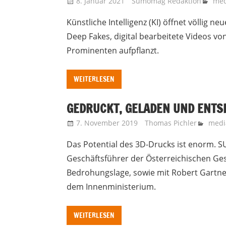
8. Januar 2021
Sumomag Redaktion
med
Künstliche Intelligenz (KI) öffnet völlig 
Deep Fakes, digital bearbeitete Videos vo
Prominenten aufpflanzt.
WEITERLESEN
GEDRUCKT, GELADEN UND ENTS
7. November 2019
Thomas Pichler
medi
Das Potential des 3D-Drucks ist enorm. S
Geschäftsführer der Österreichischen Ges
Bedrohungslage, sowie mit Robert Gartne
dem Innenministerium.
WEITERLESEN