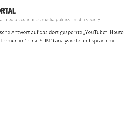
ORTAL
a
,
media economics
,
media politics
,
media society
sische Antwort auf das dort gesperrte „YouTube“. Heute
ttformen in China. SUMO analysierte und sprach mit