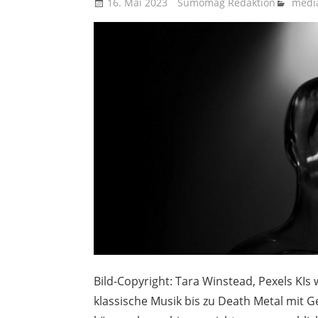
16. Mai 2023
Sumomag Redaktion
medi
Bild-Copyright: Tara Winstead, Pexels KI
klassische Musik bis zu Death Metal mit 