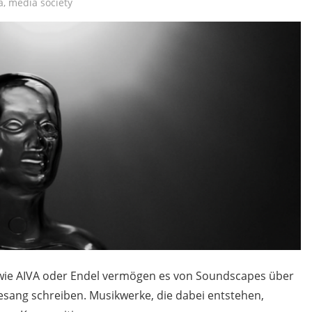
a
,
media society
s wie AIVA oder Endel vermögen es von Soundscapes über
Gesang schreiben. Musikwerke, die dabei entstehen,