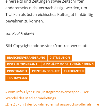
einerseits und Zeitungen sowie Zeitschriften
andererseits nicht vernachlässigt werden, um
Trafiken als österreichisches Kulturgut hinkünftig
bewahren zu können.
von Paul Frühwirt
Bild-Copyright: adobe.stock/contrastwerkstatt
BRANCHENVERÄNDERUNG
DISTRIBUTION
DISTRIBUTIONSKANAL
GESCHÄFTSMODELLVERÄNDERUNG
PRINTHANDEL
PRINTLANDSCHAFT
TRAFIKANTEN
TRAFIKWESEN
Beitragsnavigation
Vorheriger
Vom Info-Flyer zum „Instagram“-Werbespot – Der
Beitrag:
Wandel des Medienmarketings
Nächster
„Die Zukunft der Lokalmedien ist anspruchsvoller als ihre