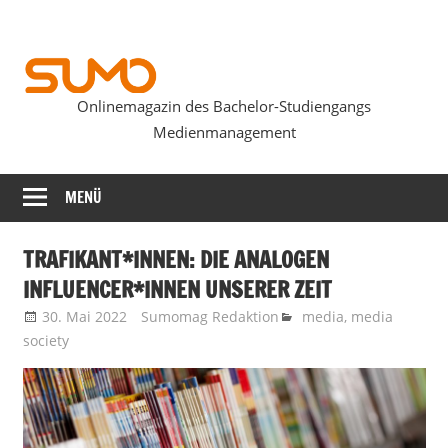
Zum
Inhalt
springen
Onlinemagazin des Bachelor-Studiengangs
SUMOmag
Medienmanagement
MENÜ
TRAFIKANT*INNEN: DIE ANALOGEN
INFLUENCER*INNEN UNSERER ZEIT
30. Mai 2022
Sumomag Redaktion
media
,
media
society